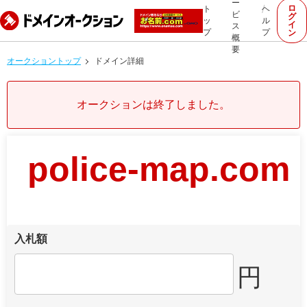
ー
ロ
ト
ヘ
ビ
グ
ッ
ル
イ
ス
プ
プ
ン
概
要
オークショントップ
ドメイン詳細
オークションは終了しました。
police-map.com
入札額
円