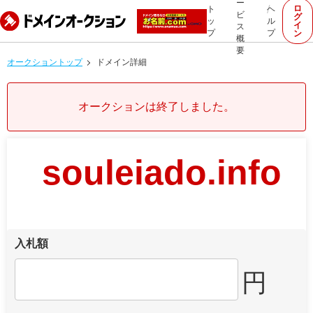
ー
ロ
ト
ヘ
ビ
グ
ッ
ル
イ
ス
プ
プ
ン
概
要
オークショントップ
ドメイン詳細
オークションは終了しました。
souleiado.info
入札額
円