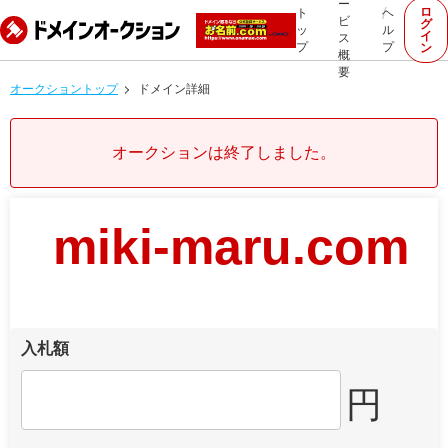
ー
ロ
ト
ヘ
ビ
グ
ッ
ル
イ
ス
プ
プ
ン
概
要
オークショントップ
ドメイン詳細
オークションは終了しました。
miki-maru.com
入札額
円