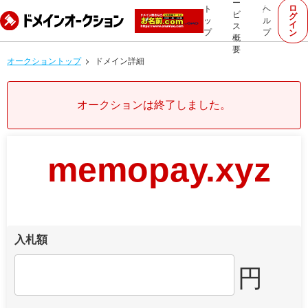
ー
ロ
ト
ヘ
ビ
グ
ッ
ル
イ
ス
プ
プ
ン
概
要
オークショントップ
ドメイン詳細
オークションは終了しました。
memopay.xyz
入札額
円