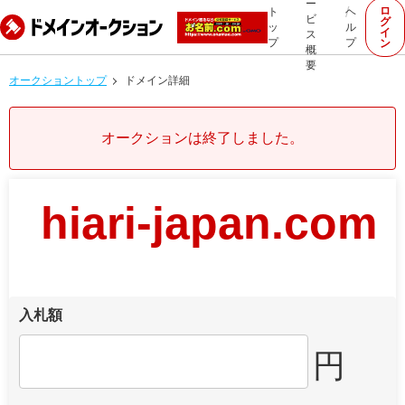
ー
ロ
ト
ヘ
ビ
グ
ッ
ル
イ
ス
プ
プ
ン
概
要
オークショントップ
ドメイン詳細
オークションは終了しました。
hiari-japan.com
入札額
円