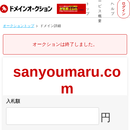
ー
ロ
ト
ヘ
ビ
グ
ッ
ル
イ
ス
プ
プ
ン
概
要
オークショントップ
ドメイン詳細
オークションは終了しました。
sanyoumaru.co
m
入札額
円