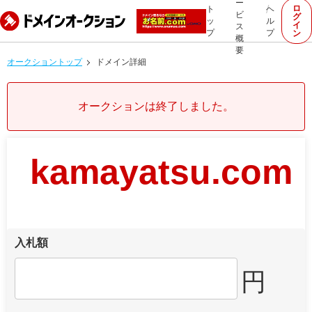
ー
ロ
ト
ヘ
ビ
グ
ッ
ル
イ
ス
プ
プ
ン
概
要
オークショントップ
ドメイン詳細
オークションは終了しました。
kamayatsu.com
入札額
円