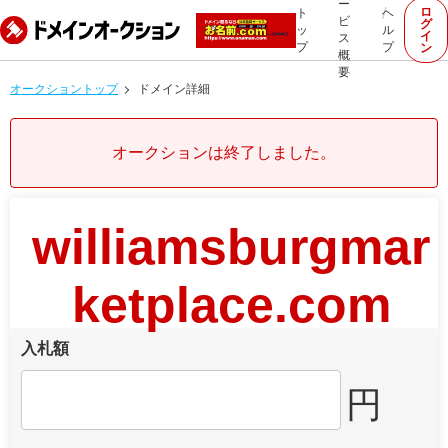
ー
ロ
ト
ヘ
ビ
グ
ッ
ル
イ
ス
プ
プ
ン
概
要
オークショントップ
ドメイン詳細
オークションは終了しました。
williamsburgmar
ketplace.com
入札額
円