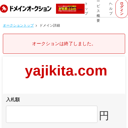
ー
ロ
ト
ヘ
ビ
グ
ッ
ル
イ
ス
プ
プ
ン
概
要
オークショントップ
ドメイン詳細
オークションは終了しました。
yajikita.com
入札額
円