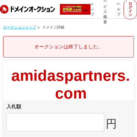
ー
ロ
ト
ヘ
ビ
グ
ッ
ル
イ
ス
プ
プ
ン
概
要
オークショントップ
ドメイン詳細
オークションは終了しました。
amidaspartners.
com
入札額
円