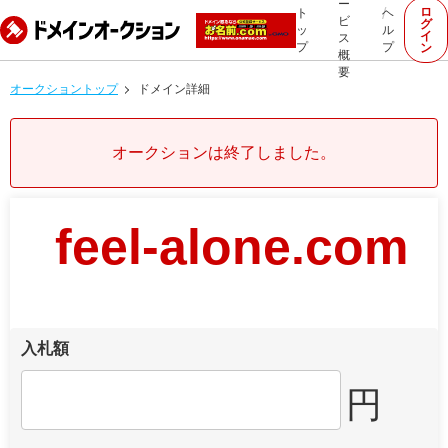
ー
ロ
ト
ヘ
ビ
グ
ッ
ル
イ
ス
プ
プ
ン
概
要
オークショントップ
ドメイン詳細
オークションは終了しました。
feel-alone.com
入札額
円