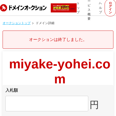
ー
ロ
ト
ヘ
ビ
グ
ッ
ル
イ
ス
プ
プ
ン
概
要
オークショントップ
ドメイン詳細
オークションは終了しました。
miyake-yohei.co
m
入札額
円