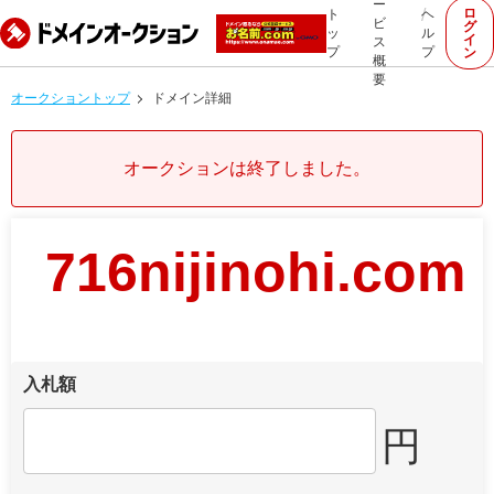
ー
ロ
ト
ヘ
ビ
グ
ッ
ル
イ
ス
プ
プ
ン
概
要
オークショントップ
ドメイン詳細
オークションは終了しました。
716nijinohi.com
入札額
円