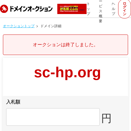
ー
ロ
ト
ヘ
ビ
グ
ッ
ル
イ
ス
プ
プ
ン
概
要
オークショントップ
ドメイン詳細
オークションは終了しました。
sc-hp.org
入札額
円