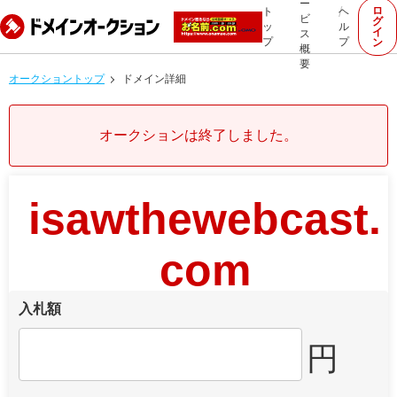
ー
ロ
ト
ヘ
ビ
グ
ッ
ル
イ
ス
プ
プ
ン
概
要
オークショントップ
ドメイン詳細
オークションは終了しました。
isawthewebcast.
com
入札額
円