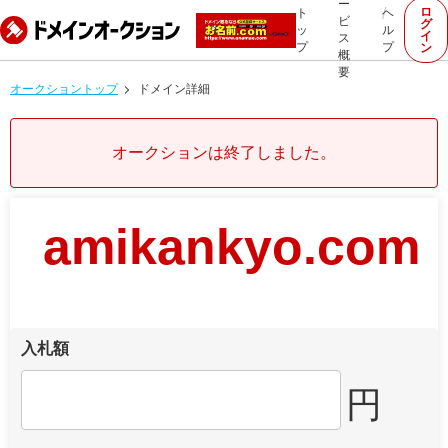
ー
ロ
ト
ヘ
ビ
グ
ッ
ル
イ
ス
プ
プ
ン
概
要
オークショントップ
ドメイン詳細
オークションは終了しました。
amikankyo.com
入札額
円