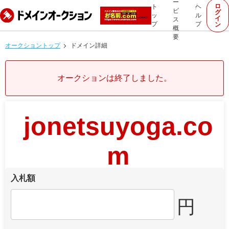
ー
ロ
ト
ヘ
ビ
グ
ッ
ル
イ
ス
プ
プ
ン
概
要
オークショントップ
ドメイン詳細
オークションは終了しました。
jonetsuyoga.co
m
入札額
円