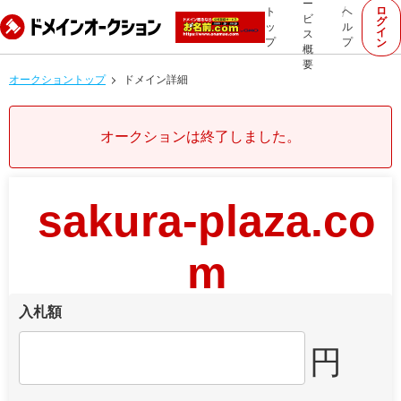
ー
ロ
ト
ヘ
ビ
グ
ッ
ル
イ
ス
プ
プ
ン
概
要
オークショントップ
ドメイン詳細
オークションは終了しました。
sakura-plaza.co
m
入札額
円