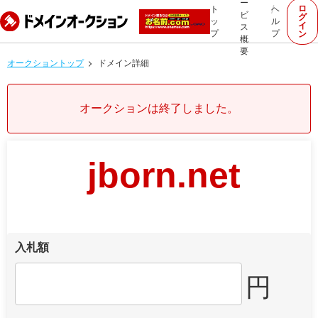
ー
ロ
ト
ヘ
ビ
グ
ッ
ル
イ
ス
プ
プ
ン
概
要
オークショントップ
ドメイン詳細
オークションは終了しました。
jborn.net
入札額
円