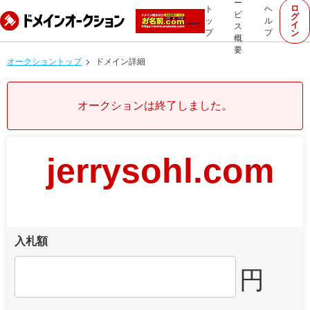
ー
ロ
ト
ヘ
ビ
グ
ッ
ル
イ
ス
プ
プ
ン
概
要
オークショントップ
ドメイン詳細
オークションは終了しました。
jerrysohl.com
入札額
円