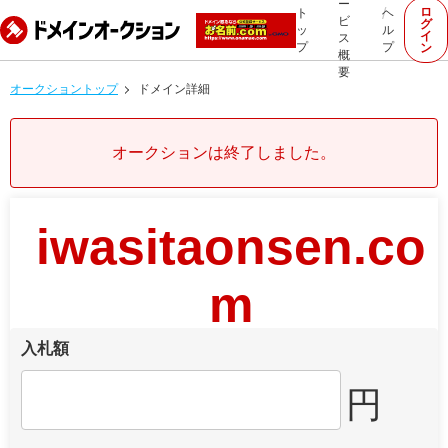
ー
ロ
ト
ヘ
ビ
グ
ッ
ル
イ
ス
プ
プ
ン
概
要
オークショントップ
ドメイン詳細
オークションは終了しました。
iwasitaonsen.co
m
入札額
円