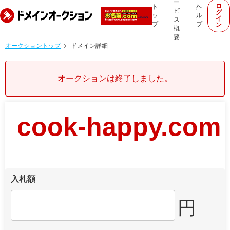
ー
ロ
ト
ヘ
ビ
グ
ッ
ル
イ
ス
プ
プ
ン
概
要
オークショントップ
ドメイン詳細
オークションは終了しました。
cook-happy.com
入札額
円