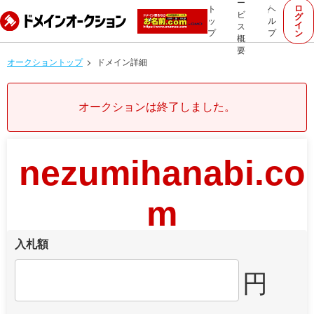
ー
ロ
ト
ヘ
ビ
グ
ッ
ル
イ
ス
プ
プ
ン
概
要
オークショントップ
ドメイン詳細
オークションは終了しました。
nezumihanabi.co
m
入札額
円