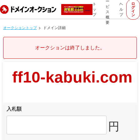
ー
ロ
ト
ヘ
ビ
グ
ッ
ル
イ
ス
プ
プ
ン
概
要
オークショントップ
ドメイン詳細
オークションは終了しました。
ff10-kabuki.com
入札額
円