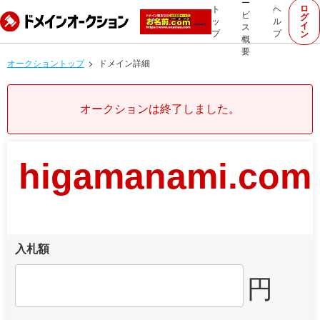
ー
ロ
ト
ヘ
ビ
グ
ッ
ル
イ
ス
プ
プ
ン
概
要
オークショントップ
ドメイン詳細
オークションは終了しました。
higamanami.com
入札額
円