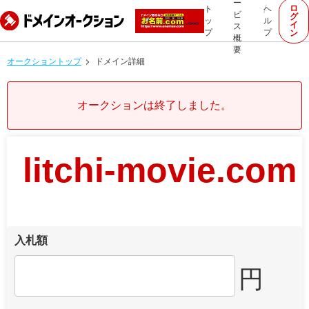
ー
ロ
ト
ヘ
ビ
グ
ッ
ル
イ
ス
プ
プ
ン
概
要
オークショントップ
ドメイン詳細
オークションは終了しました。
litchi-movie.com
入札額
円