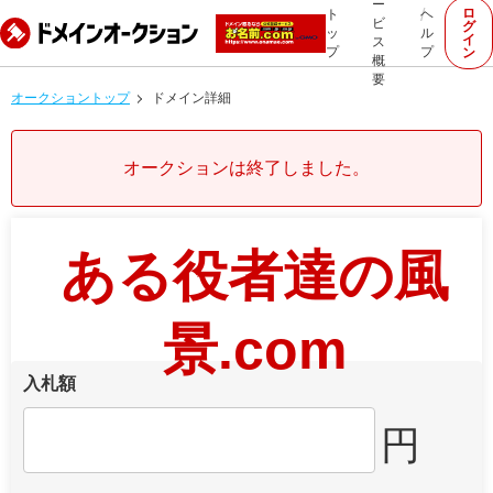
ー
ロ
ト
ヘ
ビ
グ
ッ
ル
イ
ス
プ
プ
ン
概
要
オークショントップ
ドメイン詳細
オークションは終了しました。
ある役者達の風
景.com
入札額
円