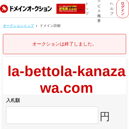
ー
ロ
ト
ヘ
ビ
グ
ッ
ル
イ
ス
プ
プ
ン
概
要
オークショントップ
ドメイン詳細
オークションは終了しました。
la-bettola-kanaza
wa.com
入札額
円