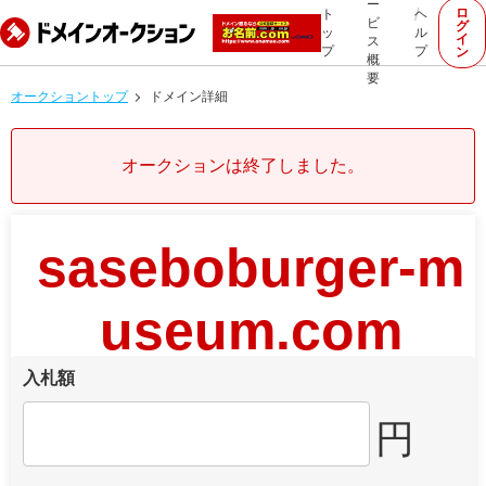
ー
ロ
ト
ヘ
ビ
グ
ッ
ル
イ
ス
プ
プ
ン
概
要
オークショントップ
ドメイン詳細
オークションは終了しました。
saseboburger-m
useum.com
入札額
円