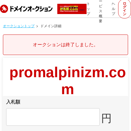
ー
ロ
ト
ヘ
ビ
グ
ッ
ル
イ
ス
プ
プ
ン
概
要
オークショントップ
ドメイン詳細
オークションは終了しました。
promalpinizm.co
m
入札額
円