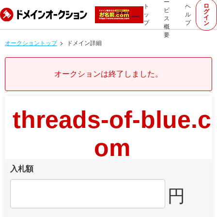
ー
ロ
ト
ヘ
ビ
グ
ッ
ル
イ
ス
プ
プ
ン
概
要
オークショントップ
ドメイン詳細
オークションは終了しました。
threads-of-blue.c
om
入札額
円