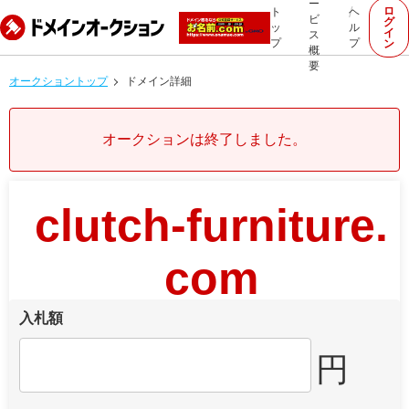
ー
ロ
ト
ヘ
ビ
グ
ッ
ル
イ
ス
プ
プ
ン
概
要
オークショントップ
ドメイン詳細
オークションは終了しました。
clutch-furniture.
com
入札額
円