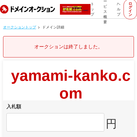
ー
ロ
ト
ヘ
ビ
グ
ッ
ル
イ
ス
プ
プ
ン
概
要
オークショントップ
ドメイン詳細
オークションは終了しました。
yamami-kanko.c
om
入札額
円