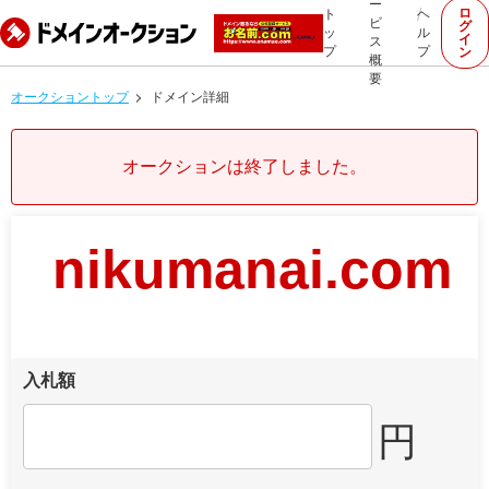
ー
ロ
ト
ヘ
ビ
グ
ッ
ル
イ
ス
プ
プ
ン
概
要
オークショントップ
ドメイン詳細
オークションは終了しました。
nikumanai.com
入札額
円