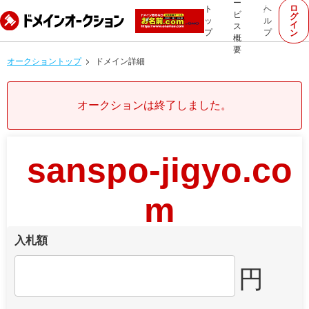
ー
ロ
ト
ヘ
ビ
グ
ッ
ル
イ
ス
プ
プ
ン
概
要
オークショントップ
ドメイン詳細
オークションは終了しました。
sanspo-jigyo.co
m
入札額
円