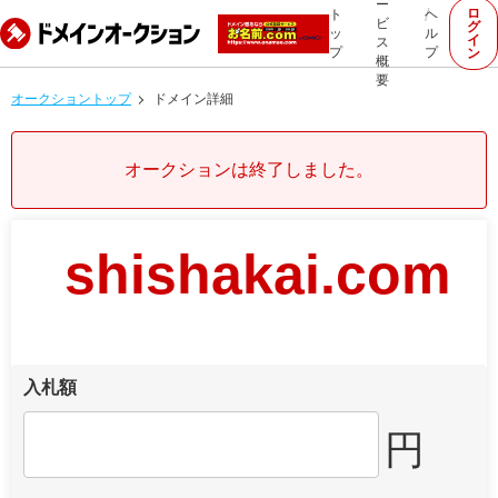
ー
ロ
ト
ヘ
ビ
グ
ッ
ル
イ
ス
プ
プ
ン
概
要
オークショントップ
ドメイン詳細
オークションは終了しました。
shishakai.com
入札額
円