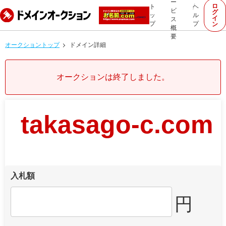
ー
ロ
ト
ヘ
ビ
グ
ッ
ル
イ
ス
プ
プ
ン
概
要
オークショントップ
ドメイン詳細
オークションは終了しました。
takasago-c.com
入札額
円