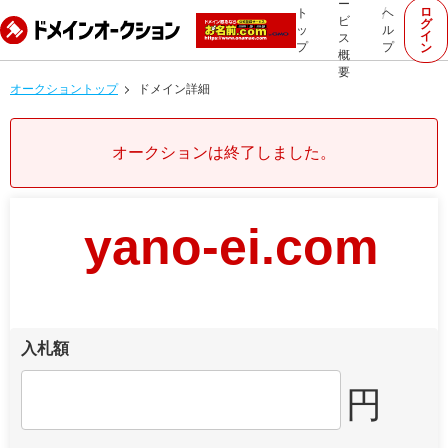
ー
ロ
ト
ヘ
ビ
グ
ッ
ル
イ
ス
プ
プ
ン
概
要
オークショントップ
ドメイン詳細
オークションは終了しました。
yano-ei.com
入札額
円