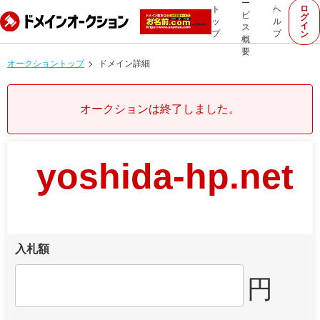
ー
ロ
ト
ヘ
ビ
グ
ッ
ル
イ
ス
プ
プ
ン
概
要
オークショントップ
ドメイン詳細
オークションは終了しました。
yoshida-hp.net
入札額
円