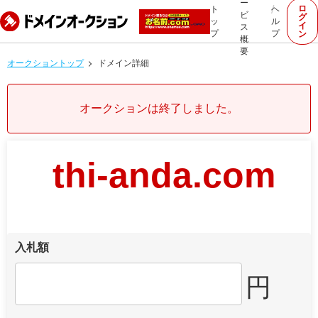
ー
ロ
ト
ヘ
ビ
グ
ッ
ル
イ
ス
プ
プ
ン
概
要
オークショントップ
ドメイン詳細
オークションは終了しました。
thi-anda.com
入札額
円