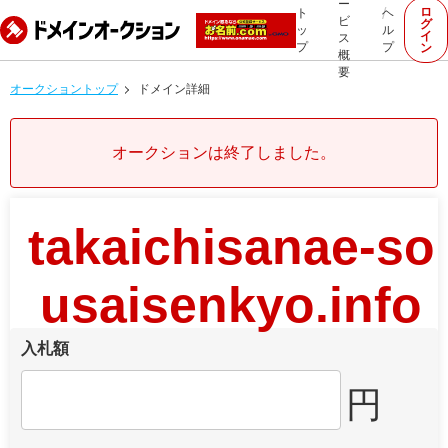
ー
ロ
ト
ヘ
ビ
グ
ッ
ル
イ
ス
プ
プ
ン
概
要
オークショントップ
ドメイン詳細
オークションは終了しました。
takaichisanae-so
usaisenkyo.info
入札額
円