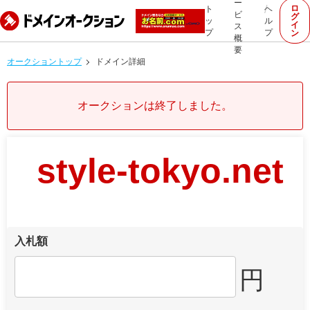
ー
ロ
ト
ヘ
ビ
グ
ッ
ル
イ
ス
プ
プ
ン
概
要
オークショントップ
ドメイン詳細
オークションは終了しました。
style-tokyo.net
入札額
円