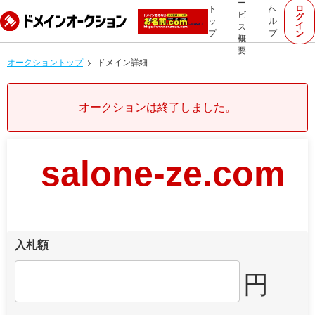
ー
ロ
ト
ヘ
ビ
グ
ッ
ル
イ
ス
プ
プ
ン
概
要
オークショントップ
ドメイン詳細
オークションは終了しました。
salone-ze.com
入札額
円