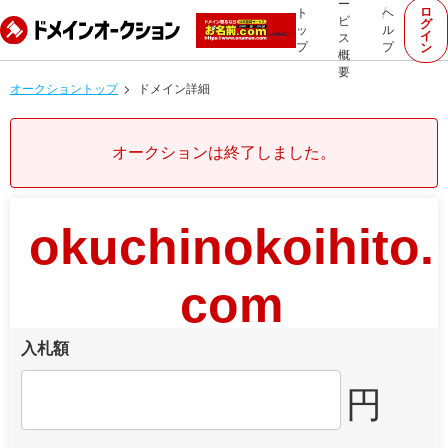
ー
ロ
ト
ヘ
ビ
グ
ッ
ル
イ
ス
プ
プ
ン
概
要
オークショントップ
ドメイン詳細
オークションは終了しました。
okuchinokoihito.
com
入札額
円