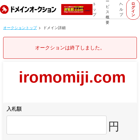
ー
ロ
ト
ヘ
ビ
グ
ッ
ル
イ
ス
プ
プ
ン
概
要
オークショントップ
ドメイン詳細
オークションは終了しました。
iromomiji.com
入札額
円