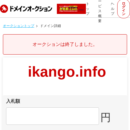
ー
ロ
ト
ヘ
ビ
グ
ッ
ル
イ
ス
プ
プ
ン
概
要
オークショントップ
ドメイン詳細
オークションは終了しました。
ikango.info
入札額
円