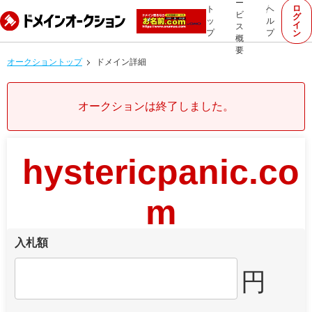
ー
ロ
ト
ヘ
ビ
グ
ッ
ル
イ
ス
プ
プ
ン
概
要
オークショントップ
ドメイン詳細
オークションは終了しました。
hystericpanic.co
m
入札額
円