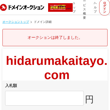
ー
ロ
ト
ヘ
ビ
グ
ッ
ル
イ
ス
プ
プ
ン
概
要
オークショントップ
ドメイン詳細
オークションは終了しました。
hidarumakaitayo.
com
入札額
円