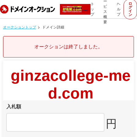
ー
ロ
ト
ヘ
ビ
グ
ッ
ル
イ
ス
プ
プ
ン
概
要
オークショントップ
ドメイン詳細
オークションは終了しました。
ginzacollege-me
d.com
入札額
円