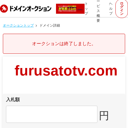
ー
ロ
ト
ヘ
ビ
グ
ッ
ル
イ
ス
プ
プ
ン
概
要
オークショントップ
ドメイン詳細
オークションは終了しました。
furusatotv.com
入札額
円